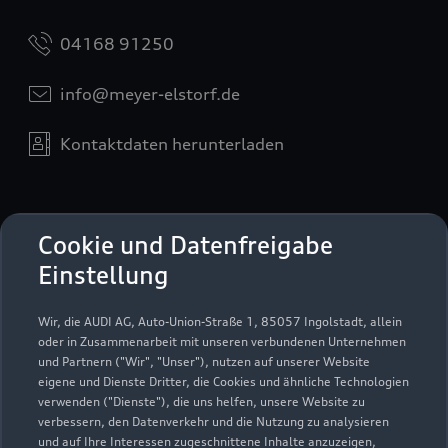
04168 91250
info@meyer-elstorf.de
Kontaktdaten herunterladen
Öffnungszeiten
Cookie und Datenfreigabe
Einstellung
Service
Wir, die AUDI AG, Auto-Union-Straße 1, 85057 Ingolstadt, allein
Geschlossen
,
öffnet am
Montag 07:00
oder in Zusammenarbeit mit unseren verbundenen Unternehmen
und Partnern ("Wir", "Unser"), nutzen auf unserer Website
eigene und Dienste Dritter, die Cookies und ähnliche Technologien
Teile- & Zubehörverkauf
verwenden ("Dienste"), die uns helfen, unsere Website zu
Geschlossen
,
öffnet am
Montag 07:00
verbessern, den Datenverkehr und die Nutzung zu analysieren
und auf Ihre Interessen zugeschnittene Inhalte anzuzeigen,