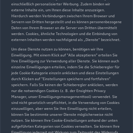
einschließlich personalisierter Werbung. Zudem binden wir
externe Inhalte ein, um Ihnen diese Inhalte anzuzeigen.
Hierdurch werden Verbindungen zwischen Ihrem Browser und
Servern von Dritten hergestellt und es können personenbezogene
Daten von Ihrem Browser an die Server von Dritten übermittelt
werden. Cookies, ähnliche Technologien und die Einbindung von
externen Inhalten werden nachfolgend als „Dienste“ bezeichnet.
Um diese Dienste nutzen zu können, benötigen wir Ihre
Einwilligung. Mit einem Klick auf "Alle akzeptieren" erteilen Sie
Ihre Einwilligung zur Verwendung aller Dienste. Sie können auch
einzelne Einwilligungen erteilen, indem Sie die Schieberegler für
jede Cookie-Kategorie einzeln anklicken und diese Einstellungen
durch Klicken auf "Einstellungen speichern und fortfahren"
speichern. Falls Sie keinen der Schieberegler anklicken, werden
nur die notwendigen Cookies (z. B. der Ensighten Privacy
Zur Reparatur
Manager, unser Einwilligungsmanagementtool) verwendet. Sie
sind nicht gesetzlich verpflichtet, in die Verwendung von Cookies
einzuwilligen, aber wenn Sie Ihre Einwilligung nicht erteilen,
können Sie bestimmte unserer Dienste möglicherweise nicht
nutzen. Sie können Ihre Cookie-Einstellungen anhand der unten
aufgeführten Kategorien von Cookies verwalten. Sie können Ihre
Einwilligung jederzeit mit Wirkung zum Zeitpunkt des Widerrufs