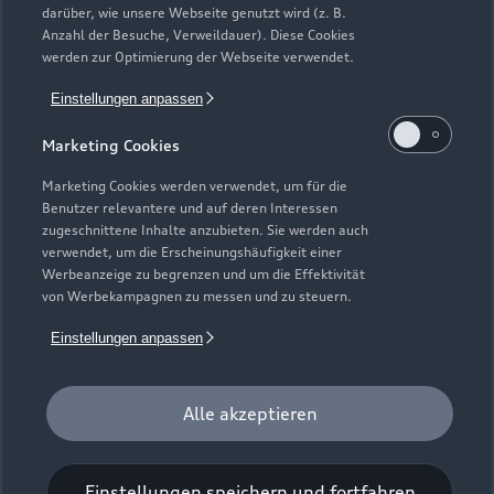
darüber, wie unsere Webseite genutzt wird (z. B.
Elektromodelle
Anzahl der Besuche, Verweildauer). Diese Cookies
Gebrauchtwagensuche
Support
werden zur Optimierung der Webseite verwendet.
Saisonale Angebote
Plug-in-Hybride
Gebrauchtwagen
Einstellungen anpassen
Audi Services
Über Audi
Kundenservice
Finanzierung
Marketing Cookies
Garantie
Händlersuche
Aktionen & Angebote
Unternehmen
Marketing Cookies werden verwendet, um für die
Audi digital services
Benutzer relevantere und auf deren Interessen
Audi Code
Geschäftskunden
Karriere
zugeschnittene Inhalte anzubieten. Sie werden auch
myAudi
verwendet, um die Erscheinungshäufigkeit einer
Häufige Fragen (FAQ)
Investor Relations
Werbeanzeige zu begrenzen und um die Effektivität
© 2026 AUDI AG. Alle Rechte vorbehalten
von Werbekampagnen zu messen und zu steuern.
Audi Online Beratung
Presse & Media Center
Impressum
Rechtliches
Hinweisgebersystem
Einstellungen anpassen
Online-Terminvereinbarung
Datenschutz
Datenschutzinformation
Cookie-Einstellungen
Servicekontakt
Cookie-Richtlinie
Barrierefreiheit
Audi erleben
Alle akzeptieren
Digital Services Act
EU Data Act
Bordbuch & Bedienungsanleitungen
Newsletter
Verträge kündigen
Einstellungen speichern und fortfahren